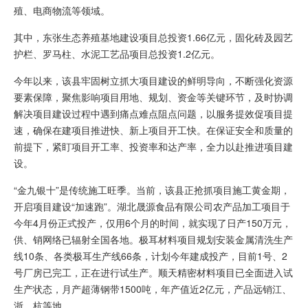
殖、电商物流等领域。
其中，东张生态养殖基地建设项目总投资1.66亿元，固化砖及园艺
护栏、罗马柱、水泥工艺品项目总投资1.2亿元。
今年以来，该县牢固树立抓大项目建设的鲜明导向，不断强化资源
要素保障，聚焦影响项目用地、规划、资金等关键环节，及时协调
解决项目建设过程中遇到痛点难点阻点问题，以服务提效促项目提
速，确保在建项目推进快、新上项目开工快。在保证安全和质量的
前提下，紧盯项目开工率、投资率和达产率，全力以赴推进项目建
设。
“金九银十”是传统施工旺季。当前，该县正抢抓项目施工黄金期，
开启项目建设“加速跑”。湖北晟源食品有限公司农产品加工项目于
今年4月份正式投产，仅用6个月的时间，就实现了日产150万元，
供、销网络已辐射全国各地。极耳材料项目规划安装金属清洗生产
线10条、各类极耳生产线66条，计划今年建成投产，目前1号、2
号厂房已完工，正在进行试生产。顺天精密材料项目已全面进入试
生产状态，月产超薄钢带1500吨，年产值近2亿元，产品远销江、
浙、杭等地。