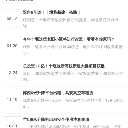
双向6车道！十堰将新建一条路！
08-12
好消息！十堰市发改委日前正式批复，同意浙江路延长
线，…
今年十堰这些老旧小区将进行改造！看看有你家吗？
01-20
昨日，笔者从张湾区住建局获悉，该区今年计划改造老旧
小…
总投资1.8亿！十堰这所高校新建大楼项目获批
12-24
近日，湖北省发改委下发关于《省发改委关于湖北医药学
院…
郧西6米升降平台出租，马安高空车租赁
11-10
郧西6米升降平台出租，马安高空车租赁电话：189-8613-
2…
竹山6米升降机出租安全使用注意事项
10-11
1、使用升降机必须配置经过专门培训，考试合格，持证