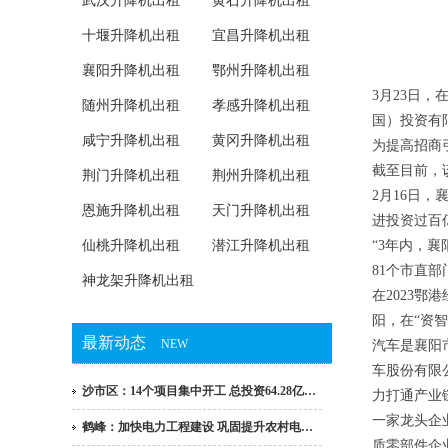
武汉升降机出租
黄石升降机出租
十堰升降机出租
宜昌升降机出租
襄阳升降机出租
鄂州升降机出租
3月23日，
随州升降机出租
孝感升降机出租
国）投资有
咸宁升降机出租
黄冈升降机出租
为提高招商
截至目前，
荆门升降机出租
荆州升降机出租
2月16日
恩施升降机出租
天门升降机出租
进投资过百亿
仙桃升降机出租
潜江升降机出租
“3年内，
81个市直
神龙架升降机出租
在2023鄂
阳，在“资智
最新动态
NEW
汽车是襄阳
车股份有限
沙市区：14个项目集中开工 总投资64.28亿…
力打通产业
一家龙头企
鹤峰：加快电力工程建设 巩固提升农村电…
质零部件企