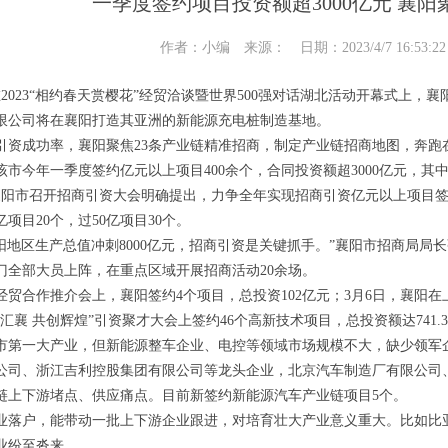
一季度签约项目投资额超3000亿元 襄阳
作者：小编 来源： 日期：2023/4/7 16:53:
在2023“相约春天赏樱花”经贸洽谈暨世界500强对话湖北活动开幕式上，襄
限公司将在襄阳打造其亚洲的新能源充电桩制造基地。
引资成功率，襄阳聚焦23条产业链精准招商，制定产业链招商地图，奔跑
该市今年一季度签约亿元以上项目400余个，合同投资额超3000亿元，其
，襄阳市召开招商引资大会明确提出，力争全年实现招商引资亿元以上项目签
项目20个，过50亿项目30个。
襄阳地区生产总值冲刺8000亿元，招商引资是关键抓手。”襄阳市招商局局
部门全部大员上阵，在重点区域开展招商活动20余场。
港经贸合作推介会上，襄阳签约4个项目，总投资102亿元；3月6日，襄阳在
汇襄 共创辉煌”引资聚才大会上签约46个高新技术项目，总投资额达741.
市第一大产业，但新能源整车企业、电控等领域市场规模不大，缺少领军
公司、浙江吉利控股集团有限公司等龙头企业，北京汽车制造厂有限公司
链上下游堵点、供应痛点。目前新签约新能源汽车产业链项目5个。
业落户，能带动一批上下游企业跟进，对培育壮大产业意义重大。比如比亚
业纷至沓来。