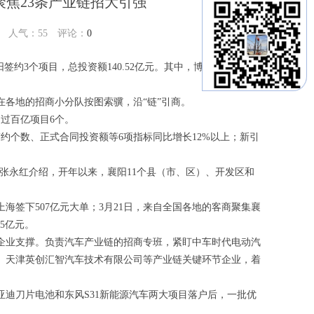
聚焦23条产业链招大引强
22 人气：
55
评论：
0
阳签约3个项目，总投资额140.52亿元。其中，博格华纳（中
在各地的招商小分队按图索骥，沿“链”引商。
中过百亿项目6个。
约个数、正式合同投资额等6项指标同比增长12%以上；新引
长张永红介绍，开年以来，襄阳11个县（市、区）、开发区和
上海签下507亿元大单；3月21日，来自全国各地的客商聚集襄
35亿元。
企业支撑。负责汽车产业链的招商专班，紧盯中车时代电动汽
、天津英创汇智汽车技术有限公司等产业链关键环节企业，着
迪刀片电池和东风S31新能源汽车两大项目落户后，一批优